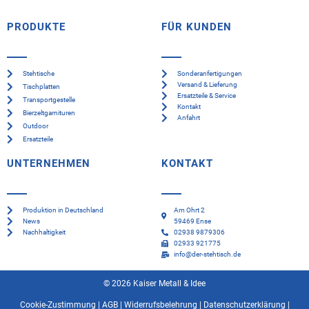
PRODUKTE
FÜR KUNDEN
Stehtische
Sonderanfertigungen
Versand & Lieferung
Tischplatten
Ersatzteile & Service
Transportgestelle
Kontakt
Bierzeltgarnituren
Anfahrt
Outdoor
Ersatzteile
UNTERNEHMEN
KONTAKT
Produktion in Deutschland
Am Ohrt 2
News
59469 Ense
Nachhaltigkeit
02938 9879306
02933 921775
info@der-stehtisch.de
© 2026 Kaiser Metall & Idee
Cookie-Zustimmung
|
AGB
|
Widerrufsbelehrung
|
Datenschutzerklärung
|