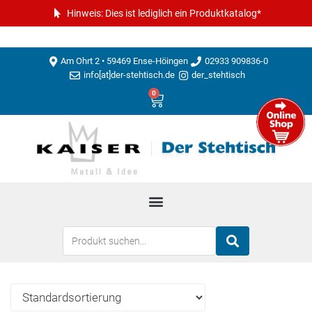
Hinweis: Dies ist lediglich ein Produktkatalog*
Am Ohrt 2 • 59469 Ense-Höingen
02933 909836-0
info[at]der-stehtisch.de
der_stehtisch
0