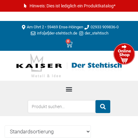
Hinweis: Dies ist lediglich ein Produktkatalog*
Am Ohrt 2 • 59469 Ense-Höingen
02933 909836-0
info[at]der-stehtisch.de
der_stehtisch
0