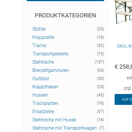
PRODUKTKATEGORIEN
Stühle
(53)
Klappzelte
(16)
Tische
(32)
IDEAL Bi
Transportgestelle
(75)
Stehtische
(137)
€
258,
Bierzeltgarnituren
(54)
ex
Outdoor
(30)
Klapptheken
(23)
zzgl
Hussen
(45)
AUF 
Tischplatten
(76)
Ersatzteile
(57)
Stehtische mit Husse
(16)
Stehtische mit Transportwagen
(7)