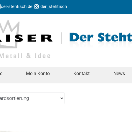
t]der-stehtisch.de
der_stehtisch
te
Mein Konto
Kontakt
News