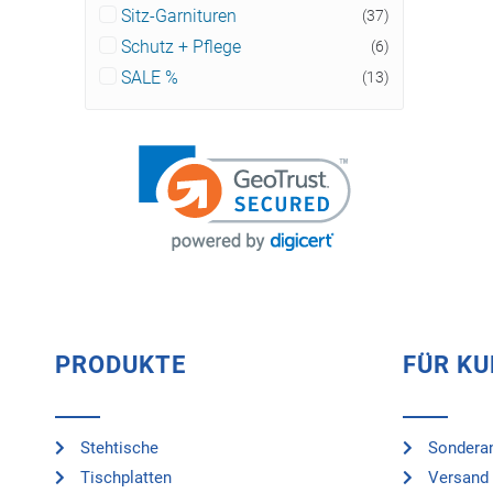
Sitz-Garnituren
(37)
Schutz + Pflege
(6)
SALE %
(13)
PRODUKTE
FÜR K
Stehtische
Sonderan
Tischplatten
Versand 