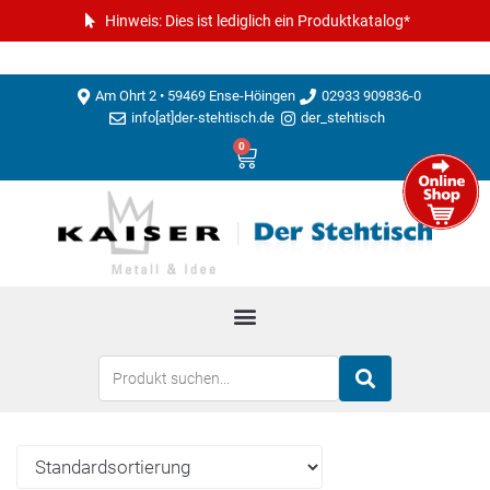
Hinweis: Dies ist lediglich ein Produktkatalog*
Am Ohrt 2 • 59469 Ense-Höingen
02933 909836-0
info[at]der-stehtisch.de
der_stehtisch
0