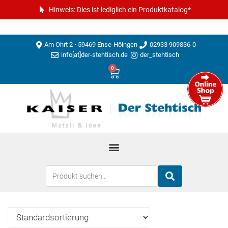
Hinweis: Dies ist lediglich ein Produktkatalog*
Am Ohrt 2 • 59469 Ense-Höingen
02933 909836-0
info[at]der-stehtisch.de
der_stehtisch
0