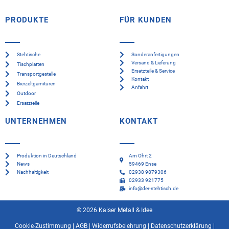
PRODUKTE
FÜR KUNDEN
Stehtische
Sonderanfertigungen
Versand & Lieferung
Tischplatten
Ersatzteile & Service
Transportgestelle
Kontakt
Bierzeltgarnituren
Anfahrt
Outdoor
Ersatzteile
UNTERNEHMEN
KONTAKT
Produktion in Deutschland
Am Ohrt 2
News
59469 Ense
Nachhaltigkeit
02938 9879306
02933 921775
info@der-stehtisch.de
© 2026 Kaiser Metall & Idee
Cookie-Zustimmung
|
AGB
|
Widerrufsbelehrung
|
Datenschutzerklärung
|