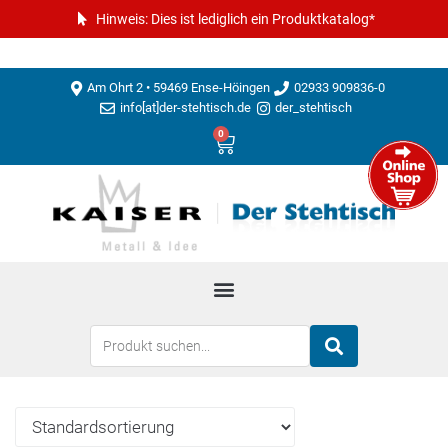
Hinweis: Dies ist lediglich ein Produktkatalog*
Am Ohrt 2 • 59469 Ense-Höingen
02933 909836-0
info[at]der-stehtisch.de
der_stehtisch
0