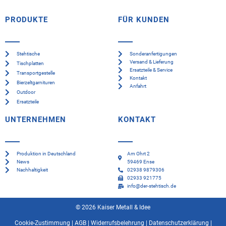
PRODUKTE
FÜR KUNDEN
Stehtische
Sonderanfertigungen
Versand & Lieferung
Tischplatten
Ersatzteile & Service
Transportgestelle
Kontakt
Bierzeltgarnituren
Anfahrt
Outdoor
Ersatzteile
UNTERNEHMEN
KONTAKT
Produktion in Deutschland
Am Ohrt 2
News
59469 Ense
Nachhaltigkeit
02938 9879306
02933 921775
info@der-stehtisch.de
© 2026 Kaiser Metall & Idee
Cookie-Zustimmung
|
AGB
|
Widerrufsbelehrung
|
Datenschutzerklärung
|