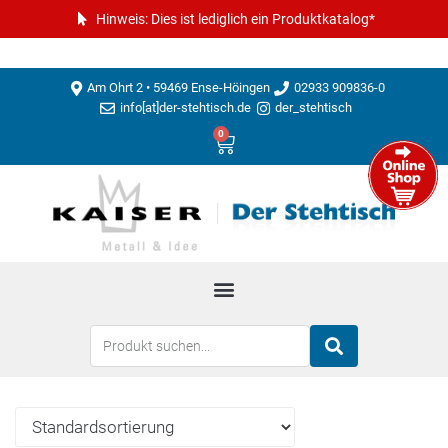
Hinweis: Dies ist lediglich ein Produktkatalog*
Am Ohrt 2 • 59469 Ense-Höingen
02933 909836-0
info[at]der-stehtisch.de
der_stehtisch
0