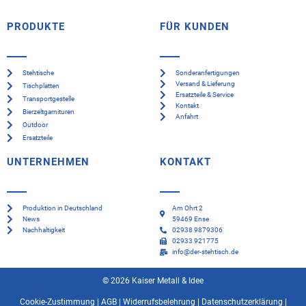
PRODUKTE
FÜR KUNDEN
Stehtische
Sonderanfertigungen
Versand & Lieferung
Tischplatten
Ersatzteile & Service
Transportgestelle
Kontakt
Bierzeltgarnituren
Anfahrt
Outdoor
Ersatzteile
UNTERNEHMEN
KONTAKT
Produktion in Deutschland
Am Ohrt 2
News
59469 Ense
Nachhaltigkeit
02938 9879306
02933 921775
info@der-stehtisch.de
© 2026 Kaiser Metall & Idee
Cookie-Zustimmung
|
AGB
|
Widerrufsbelehrung
|
Datenschutzerklärung
|