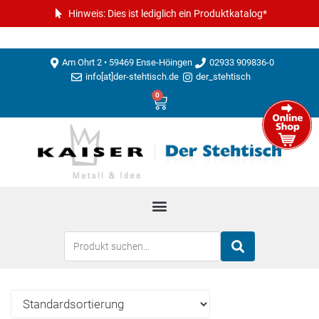
Hinweis: Dies ist lediglich ein Produktkatalog*
Am Ohrt 2 • 59469 Ense-Höingen
02933 909836-0
info[at]der-stehtisch.de
der_stehtisch
0