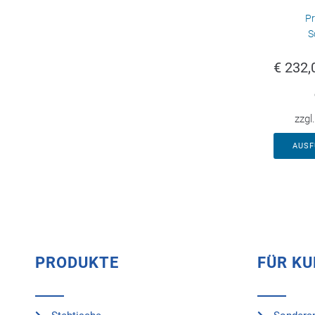
Pr
S
€
232,
zzgl
AUS
PRODUKTE
FÜR K