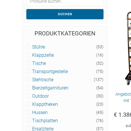
SUCHEN
PRODUKTKATEGORIEN
Stühle
(53)
Klappzelte
(16)
Tische
(32)
Transportgestelle
(75)
Stehtische
(137)
Bierzeltgarnituren
(54)
Angebot:
Outdoor
(30)
mit
Klapptheken
(23)
Hussen
(45)
€
1.38
Tischplatten
(76)
ex
Ersatzteile
(57)