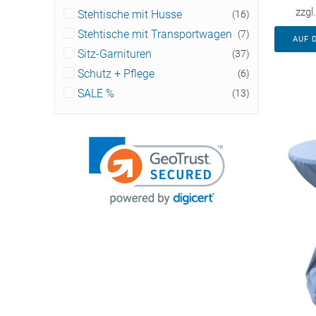
zzgl
Stehtische mit Husse
(16)
Stehtische mit Transportwagen
(7)
AUF 
Sitz-Garnituren
(37)
Schutz + Pflege
(6)
SALE %
(13)