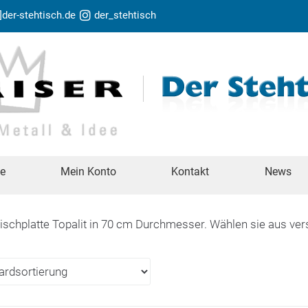
t]der-stehtisch.de
der_stehtisch
te
Mein Konto
Kontakt
News
Tischplatte Topalit in 70 cm Durchmesser. Wählen sie aus ve