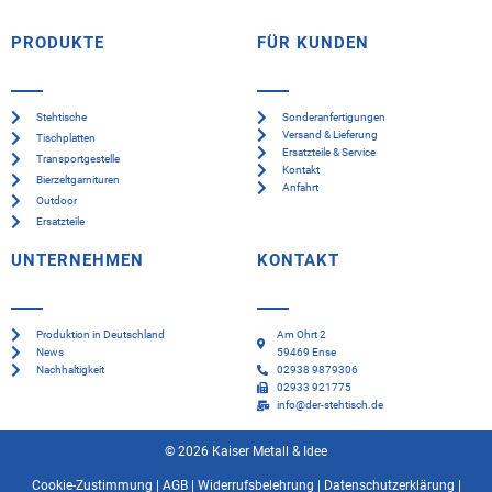
PRODUKTE
FÜR KUNDEN
Stehtische
Sonderanfertigungen
Versand & Lieferung
Tischplatten
Ersatzteile & Service
Transportgestelle
Kontakt
Bierzeltgarnituren
Anfahrt
Outdoor
Ersatzteile
UNTERNEHMEN
KONTAKT
Produktion in Deutschland
Am Ohrt 2
News
59469 Ense
Nachhaltigkeit
02938 9879306
02933 921775
info@der-stehtisch.de
© 2026 Kaiser Metall & Idee
Cookie-Zustimmung
|
AGB
|
Widerrufsbelehrung
|
Datenschutzerklärung
|