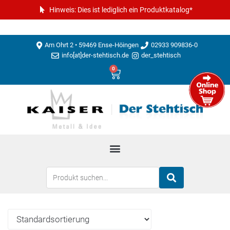
Hinweis: Dies ist lediglich ein Produktkatalog*
Am Ohrt 2 • 59469 Ense-Höingen
02933 909836-0
info[at]der-stehtisch.de
der_stehtisch
0