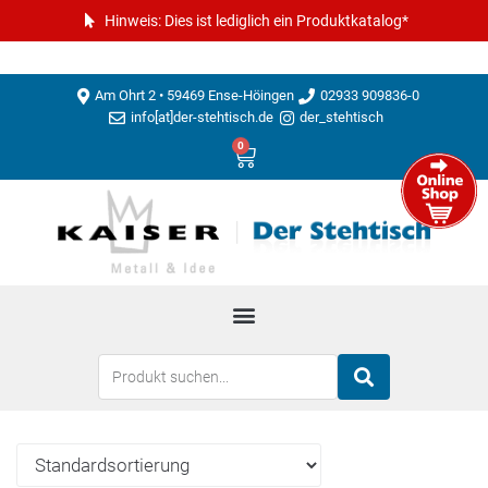
Hinweis: Dies ist lediglich ein Produktkatalog*
Am Ohrt 2 • 59469 Ense-Höingen
02933 909836-0
info[at]der-stehtisch.de
der_stehtisch
0