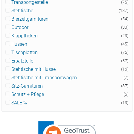
Transportgestelle
(75)
Stehtische
(137)
Bierzeltgarnituren
(54)
Outdoor
(30)
Klapptheken
(23)
Hussen
(45)
Tischplatten
(76)
Ersatzteile
(57)
Stehtische mit Husse
(16)
Stehtische mit Transportwagen
(7)
Sitz-Garnituren
(37)
Schutz + Pflege
(6)
SALE %
(13)