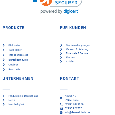
PRODUKTE
FÜR KUNDEN
Stehtische
Sonderanfertigungen
Versand & Lieferung
Tischplatten
Ersatzteile & Service
Transportgestelle
Kontakt
Bierzeltgarnituren
Anfahrt
Outdoor
Ersatzteile
UNTERNEHMEN
KONTAKT
Produktion in Deutschland
Am Ohrt 2
News
59469 Ense
Nachhaltigkeit
02938 9879306
02933 921775
info@der-stehtisch.de