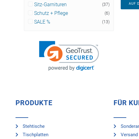
AUF 
Sitz-Garnituren
(37)
Schutz + Pflege
(6)
SALE %
(13)
PRODUKTE
FÜR K
Stehtische
Sonderan
Tischplatten
Versand 