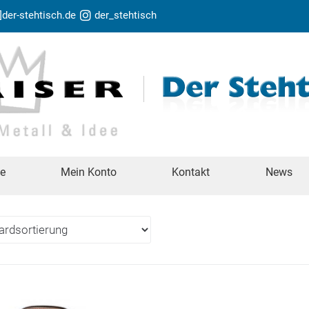
t]der-stehtisch.de
der_stehtisch
te
Mein Konto
Kontakt
News