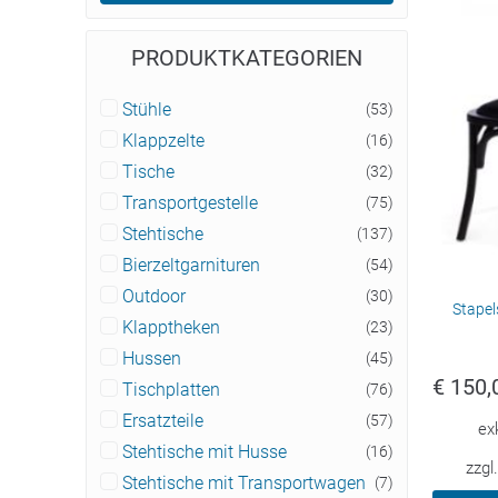
PRODUKTKATEGORIEN
Stühle
(53)
Klappzelte
(16)
Tische
(32)
Transportgestelle
(75)
Stehtische
(137)
Bierzeltgarnituren
(54)
Outdoor
(30)
Stape
Klapptheken
(23)
Hussen
(45)
€
150,
Tischplatten
(76)
Ersatzteile
(57)
ex
Stehtische mit Husse
(16)
zzgl
Stehtische mit Transportwagen
(7)