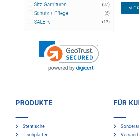
Sitz-Garnituren
(37)
AUF 
Schutz + Pflege
(6)
SALE %
(13)
PRODUKTE
FÜR K
Stehtische
Sonderan
Tischplatten
Versand 