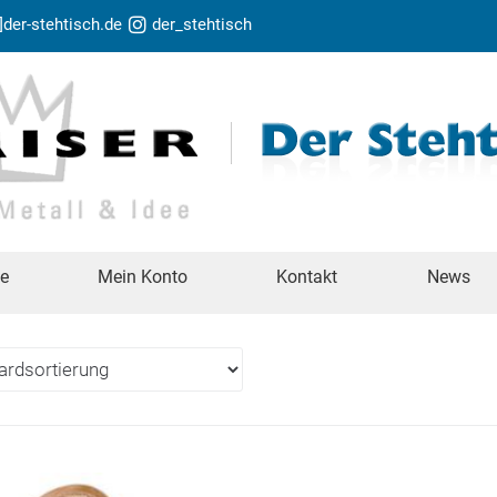
t]der-stehtisch.de
der_stehtisch
te
Mein Konto
Kontakt
News