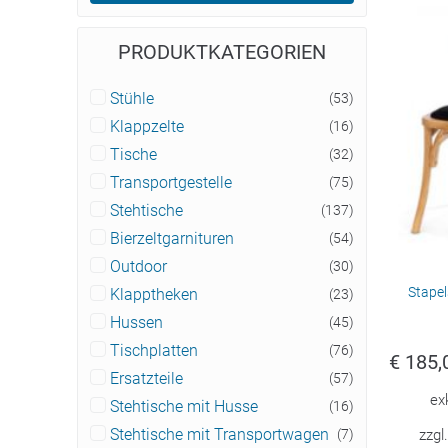
PRODUKTKATEGORIEN
Stühle
(53)
Klappzelte
(16)
Tische
(32)
Transportgestelle
(75)
Stehtische
(137)
Bierzeltgarnituren
(54)
Outdoor
(30)
Stapel
Klapptheken
(23)
Hussen
(45)
Tischplatten
(76)
€
185,
Ersatzteile
(57)
ex
Stehtische mit Husse
(16)
zzgl
Stehtische mit Transportwagen
(7)