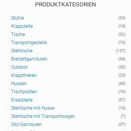
PRODUKTKATEGORIEN
Stühle
(53)
Klappzelte
(16)
Tische
(32)
Transportgestelle
(75)
Stehtische
(137)
Bierzeltgarnituren
(54)
Outdoor
(30)
Klapptheken
(23)
Hussen
(45)
Tischplatten
(76)
Ersatzteile
(57)
Stehtische mit Husse
(16)
Stehtische mit Transportwagen
(7)
Sitz-Garnituren
(37)