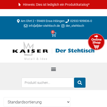
Hinweis: Dies ist lediglich ein Produktkatalog*
Am Ohrt 2 • 59469 Ense-Höingen
02933 909836-0
info[at]der-stehtisch.de
der_stehtisch
0