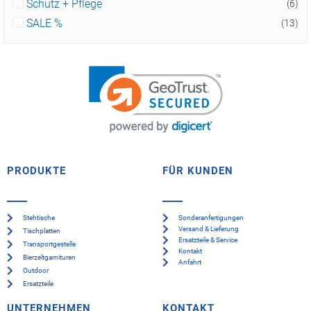
Schutz + Pflege
(6)
SALE %
(13)
PRODUKTE
FÜR KUNDEN
Stehtische
Sonderanfertigungen
Versand & Lieferung
Tischplatten
Ersatzteile & Service
Transportgestelle
Kontakt
Bierzeltgarnituren
Anfahrt
Outdoor
Ersatzteile
UNTERNEHMEN
KONTAKT