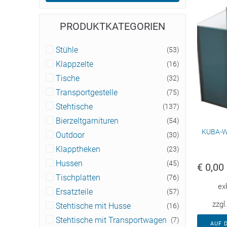
PRODUKTKATEGORIEN
Stühle
(53)
Klappzelte
(16)
Tische
(32)
Transportgestelle
(75)
Stehtische
(137)
Bierzeltgarnituren
(54)
KUBA-Wal
Outdoor
(30)
Klapptheken
(23)
Hussen
(45)
€
0,00
Tischplatten
(76)
ex
Ersatzteile
(57)
zzgl
Stehtische mit Husse
(16)
Stehtische mit Transportwagen
(7)
AUF 