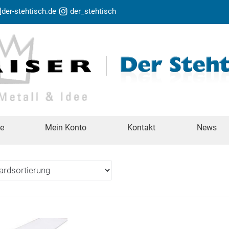
t]der-stehtisch.de
der_stehtisch
te
Mein Konto
Kontakt
News