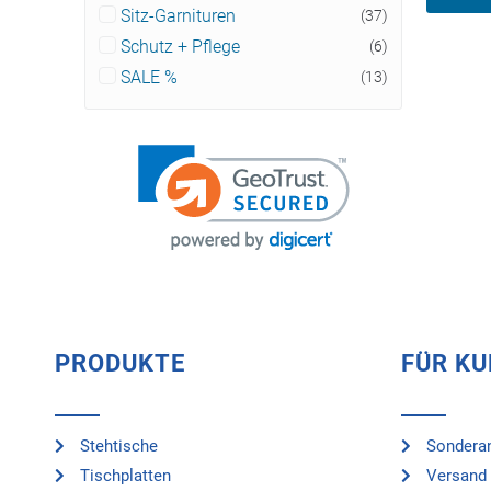
Sitz-Garnituren
(37)
Schutz + Pflege
(6)
SALE %
(13)
PRODUKTE
FÜR K
Stehtische
Sonderan
Tischplatten
Versand 