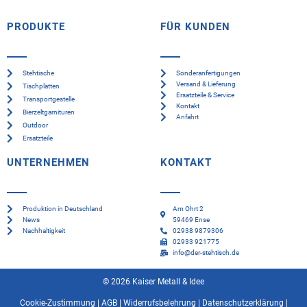
PRODUKTE
FÜR KUNDEN
Stehtische
Sonderanfertigungen
Versand & Lieferung
Tischplatten
Ersatzteile & Service
Transportgestelle
Kontakt
Bierzeltgarnituren
Anfahrt
Outdoor
Ersatzteile
UNTERNEHMEN
KONTAKT
Produktion in Deutschland
Am Ohrt 2
News
59469 Ense
Nachhaltigkeit
02938 9879306
02933 921775
info@der-stehtisch.de
© 2026 Kaiser Metall & Idee
Cookie-Zustimmung
|
AGB
|
Widerrufsbelehrung
|
Datenschutzerklärung
|