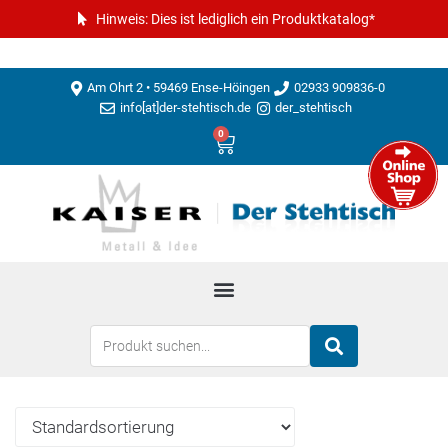
Hinweis: Dies ist lediglich ein Produktkatalog*
Am Ohrt 2 • 59469 Ense-Höingen
02933 909836-0
info[at]der-stehtisch.de
der_stehtisch
0