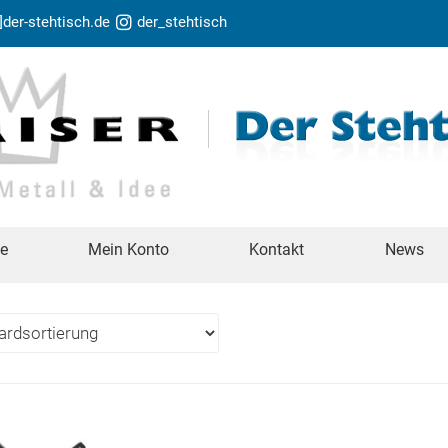
t]der-stehtisch.de
der_stehtisch
te
Mein Konto
Kontakt
News