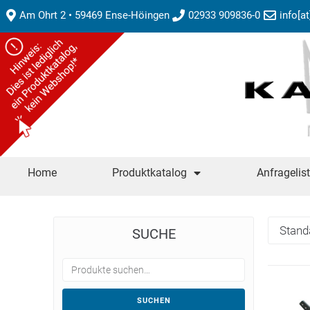
Am Ohrt 2 • 59469 Ense-Höingen
02933 909836-0
info[a
Home
Produktkatalog
Anfragelis
SUCHE
SUCHEN