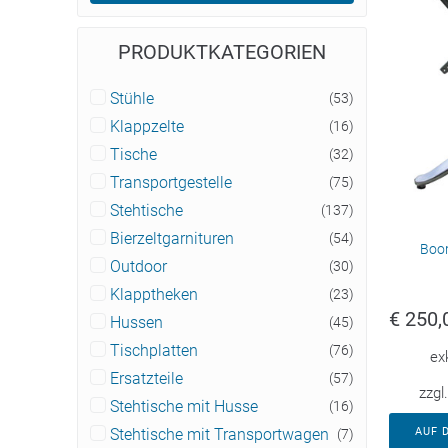
PRODUKTKATEGORIEN
Stühle
(53)
Klappzelte
(16)
Tische
(32)
Transportgestelle
(75)
Stehtische
(137)
Bierzeltgarnituren
(54)
Boom
Outdoor
(30)
Klapptheken
(23)
€
250,
Hussen
(45)
Tischplatten
(76)
ex
Ersatzteile
(57)
zzgl
Stehtische mit Husse
(16)
AUF 
Stehtische mit Transportwagen
(7)