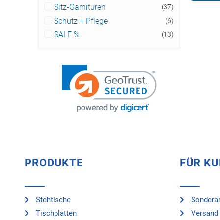
Sitz-Garnituren
(37)
Schutz + Pflege
(6)
SALE %
(13)
PRODUKTE
FÜR K
Stehtische
Sonderan
Tischplatten
Versand 