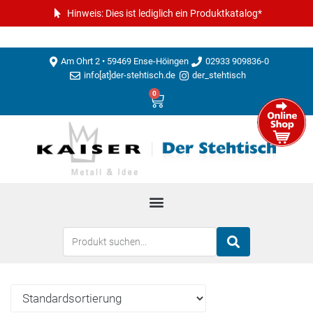
Hinweis: Dies ist lediglich ein Produktkatalog*
Am Ohrt 2 • 59469 Ense-Höingen
02933 909836-0
info[at]der-stehtisch.de
der_stehtisch
0