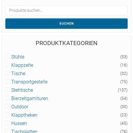
SUCHEN
PRODUKTKATEGORIEN
Stühle
(53)
Klappzelte
(16)
Tische
(32)
Transportgestelle
(75)
Stehtische
(137)
Bierzeltgarnituren
(54)
Outdoor
(30)
Klapptheken
(23)
Hussen
(45)
Tischplatten
(76)