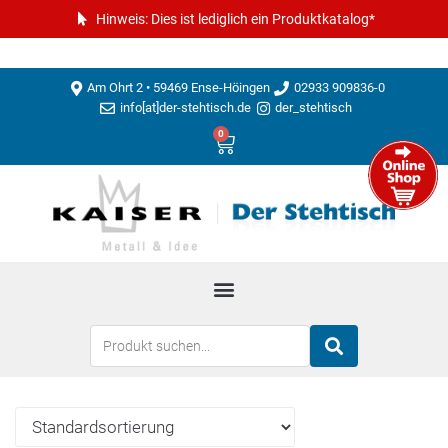
Hinweis: Dies ist lediglich ein Produktkatalog*
Am Ohrt 2 • 59469 Ense-Höingen
02933 909836-0
info[at]der-stehtisch.de
der_stehtisch
0