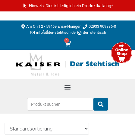
Hinweis: Dies ist lediglich ein Produktkatalog*
Am Ohrt 2 • 59469 Ense-Höingen
02933 909836-0
info[at]der-stehtisch.de
der_stehtisch
0