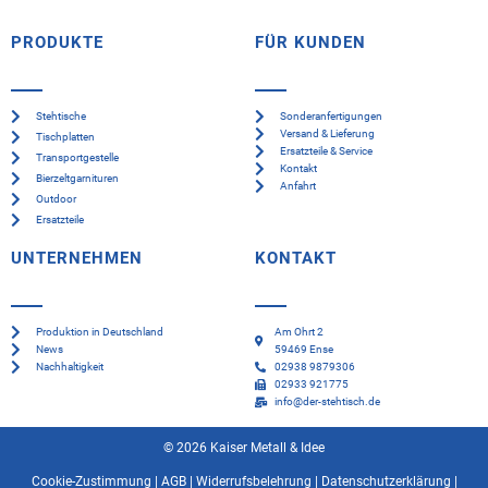
PRODUKTE
FÜR KUNDEN
Stehtische
Sonderanfertigungen
Versand & Lieferung
Tischplatten
Ersatzteile & Service
Transportgestelle
Kontakt
Bierzeltgarnituren
Anfahrt
Outdoor
Ersatzteile
UNTERNEHMEN
KONTAKT
Produktion in Deutschland
Am Ohrt 2
News
59469 Ense
Nachhaltigkeit
02938 9879306
02933 921775
info@der-stehtisch.de
© 2026 Kaiser Metall & Idee
Cookie-Zustimmung
|
AGB
|
Widerrufsbelehrung
|
Datenschutzerklärung
|