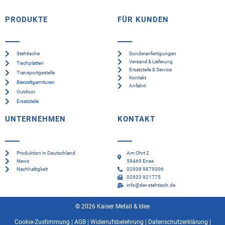
PRODUKTE
FÜR KUNDEN
Stehtische
Sonderanfertigungen
Versand & Lieferung
Tischplatten
Ersatzteile & Service
Transportgestelle
Kontakt
Bierzeltgarnituren
Anfahrt
Outdoor
Ersatzteile
UNTERNEHMEN
KONTAKT
Produktion in Deutschland
Am Ohrt 2
News
59469 Ense
Nachhaltigkeit
02938 9879306
02933 921775
info@der-stehtisch.de
© 2026 Kaiser Metall & Idee
Cookie-Zustimmung
|
AGB
|
Widerrufsbelehrung
|
Datenschutzerklärung
|