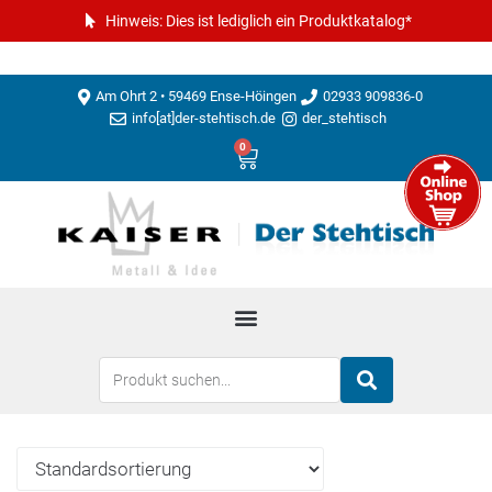
Hinweis: Dies ist lediglich ein Produktkatalog*
Am Ohrt 2 • 59469 Ense-Höingen
02933 909836-0
info[at]der-stehtisch.de
der_stehtisch
0