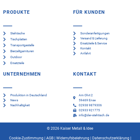
PRODUKTE
FÜR KUNDEN
Stehtische
Sonderanfertigungen
Versand & Lieferung
Tischplatten
Ersatzteile & Service
Transportgestelle
Kontakt
Bierzeltgarnituren
Anfahrt
Outdoor
Ersatzteile
UNTERNEHMEN
KONTAKT
Produktion in Deutschland
Am Ohrt 2
News
59469 Ense
Nachhaltigkeit
02938 9879306
02933 921775
info@der-stehtisch.de
© 2026 Kaiser Metall & Idee
Cookie-Zustimmung
|
AGB
|
Widerrufsbelehrung
|
Datenschutzerklärung
|