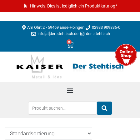
Hinweis: Dies ist lediglich ein Produktkatalog*
Am Ohrt 2 • 59469 Ense-Höingen
02933 909836-0
info[at]der-stehtisch.de
der_stehtisch
0