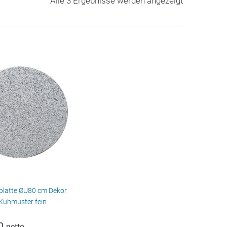
Alle 3 Ergebnisse werden angezeigt
platte ØU80 cm Dekor
Kuhmuster fein
0
netto