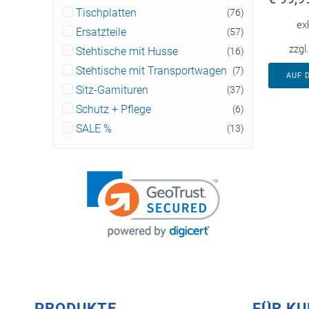
Tischplatten
(76)
ex
Ersatzteile
(57)
zzgl
Stehtische mit Husse
(16)
Stehtische mit Transportwagen
(7)
AUF 
Sitz-Garnituren
(37)
Schutz + Pflege
(6)
SALE %
(13)
PRODUKTE
FÜR K