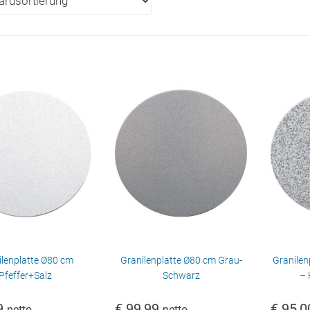
ilenplatte Ø80 cm
Granilenplatte Ø80 cm Grau-
Granilen
Pfeffer+Salz
Schwarz
– 
9
€
99,99
€
95,0
netto
netto