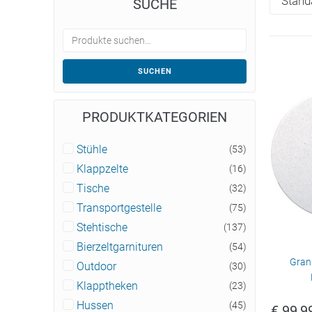
SUCHE
SUCHEN
PRODUKTKATEGORIEN
Stühle
(53)
Klappzelte
(16)
Tische
(32)
Transportgestelle
(75)
Stehtische
(137)
Bierzeltgarnituren
(54)
Gran
Outdoor
(30)
Klapptheken
(23)
Hussen
(45)
€
99,9