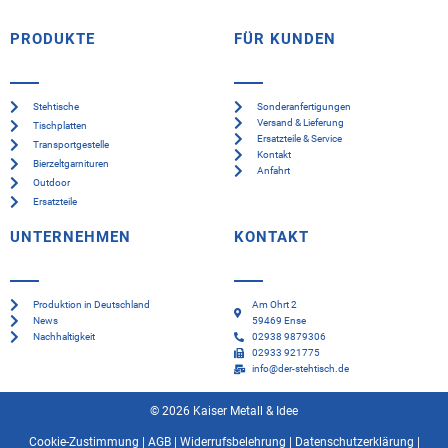
PRODUKTE
FÜR KUNDEN
Stehtische
Sonderanfertigungen
Versand & Lieferung
Tischplatten
Ersatzteile & Service
Transportgestelle
Kontakt
Bierzeltgarnituren
Anfahrt
Outdoor
Ersatzteile
UNTERNEHMEN
KONTAKT
Produktion in Deutschland
Am Ohrt 2
News
59469 Ense
Nachhaltigkeit
02938 9879306
02933 921775
info@der-stehtisch.de
© 2026 Kaiser Metall & Idee
Cookie-Zustimmung
|
AGB
|
Widerrufsbelehrung
|
Datenschutzerklärung
|