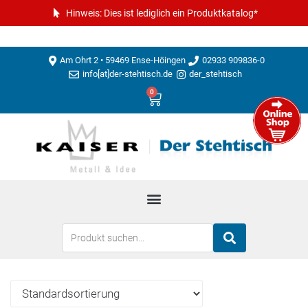
Hinweis: Dies ist lediglich ein Produktkatalog*
Am Ohrt 2 • 59469 Ense-Höingen
02933 909836-0
info[at]der-stehtisch.de
der_stehtisch
0