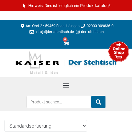
Hinweis: Dies ist lediglich ein Produktkatalog*
Am Ohrt 2 • 59469 Ense-Höingen
02933 909836-0
info[at]der-stehtisch.de
der_stehtisch
0