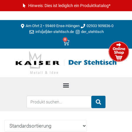
Hinweis: Dies ist lediglich ein Produktkatalog*
Am Ohrt 2 • 59469 Ense-Höingen
02933 909836-0
info[at]der-stehtisch.de
der_stehtisch
0