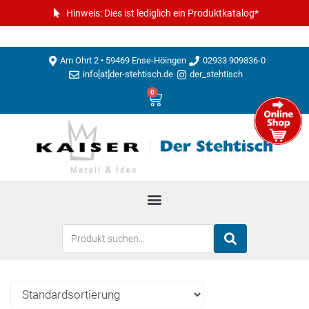
Hinweis: Dies ist lediglich ein Produktkatalog*
Am Ohrt 2 • 59469 Ense-Höingen
02933 909836-0
info[at]der-stehtisch.de
der_stehtisch
0