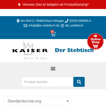
Hinweis: Dies ist lediglich ein Produktkatalog*
Am Ohrt 2 • 59469 Ense-Höingen
02933 909836-0
info[at]der-stehtisch.de
der_stehtisch
0