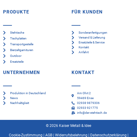
PRODUKTE
FÜR KUNDEN
Stehtische
Sonderanfertigungen
Versand & Lieferung
Tischplatten
Ersatzteile & Service
Transportgestelle
Kontakt
Bierzeltgarnituren
Anfahrt
Outdoor
Ersatzteile
UNTERNEHMEN
KONTAKT
Produktion in Deutschland
Am Ohrt 2
News
59469 Ense
Nachhaltigkeit
02938 9879306
02933 921775
info@der-stehtisch.de
© 2026 Kaiser Metall & Idee
Cookie-Zustimmung
|
AGB
|
Widerrufsbelehrung
|
Datenschutzerklärung
|