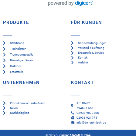
PRODUKTE
FÜR KUNDEN
Stehtische
Sonderanfertigungen
Versand & Lieferung
Tischplatten
Ersatzteile & Service
Transportgestelle
Kontakt
Bierzeltgarnituren
Anfahrt
Outdoor
Ersatzteile
UNTERNEHMEN
KONTAKT
Produktion in Deutschland
Am Ohrt 2
News
59469 Ense
Nachhaltigkeit
02938 9879306
02933 921775
info@der-stehtisch.de
© 2026 Kaiser Metall & Idee