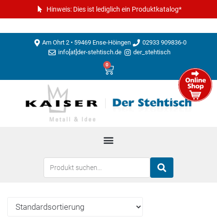
Hinweis: Dies ist lediglich ein Produktkatalog*
Am Ohrt 2 • 59469 Ense-Höingen
02933 909836-0
info[at]der-stehtisch.de
der_stehtisch
0