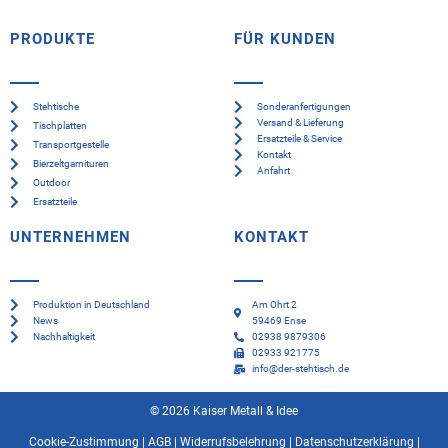
PRODUKTE
FÜR KUNDEN
Stehtische
Sonderanfertigungen
Versand & Lieferung
Tischplatten
Ersatzteile & Service
Transportgestelle
Kontakt
Bierzeltgarnituren
Anfahrt
Outdoor
Ersatzteile
UNTERNEHMEN
KONTAKT
Produktion in Deutschland
Am Ohrt 2
News
59469 Ense
Nachhaltigkeit
02938 9879306
02933 921775
info@der-stehtisch.de
© 2026 Kaiser Metall & Idee
Cookie-Zustimmung
|
AGB
|
Widerrufsbelehrung
|
Datenschutzerklärung
|