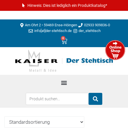
Hinweis: Dies ist lediglich ein Produktkatalog*
Am Ohrt 2 • 59469 Ense-Höingen
02933 909836-0
info[at]der-stehtisch.de
der_stehtisch
0