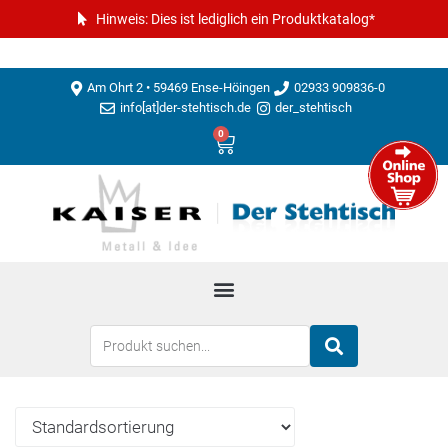
Hinweis: Dies ist lediglich ein Produktkatalog*
Am Ohrt 2 • 59469 Ense-Höingen
02933 909836-0
info[at]der-stehtisch.de
der_stehtisch
0