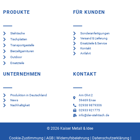
PRODUKTE
FÜR KUNDEN
Stehtische
Sonderanfertigungen
Versand & Lieferung
Tischplatten
Ersatzteile & Service
Transportgestelle
Kontakt
Bierzeltgarnituren
Anfahrt
Outdoor
Ersatzteile
UNTERNEHMEN
KONTAKT
Produktion in Deutschland
Am Ohrt 2
News
59469 Ense
Nachhaltigkeit
02938 9879306
02933 921775
info@der-stehtisch.de
© 2026 Kaiser Metall & Idee
Cookie-Zustimmung
|
AGB
|
Widerrufsbelehrung
|
Datenschutzerklärung
|