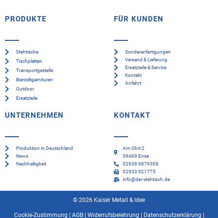
PRODUKTE
FÜR KUNDEN
Stehtische
Sonderanfertigungen
Versand & Lieferung
Tischplatten
Ersatzteile & Service
Transportgestelle
Kontakt
Bierzeltgarnituren
Anfahrt
Outdoor
Ersatzteile
UNTERNEHMEN
KONTAKT
Produktion in Deutschland
Am Ohrt 2
News
59469 Ense
Nachhaltigkeit
02938 9879306
02933 921775
info@der-stehtisch.de
© 2026 Kaiser Metall & Idee
Cookie-Zustimmung
|
AGB
|
Widerrufsbelehrung
|
Datenschutzerklärung
|