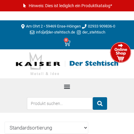
Hinweis: Dies ist lediglich ein Produktkatalog*
Am Ohrt 2 • 59469 Ense-Höingen
02933 909836-0
info[at]der-stehtisch.de
der_stehtisch
0