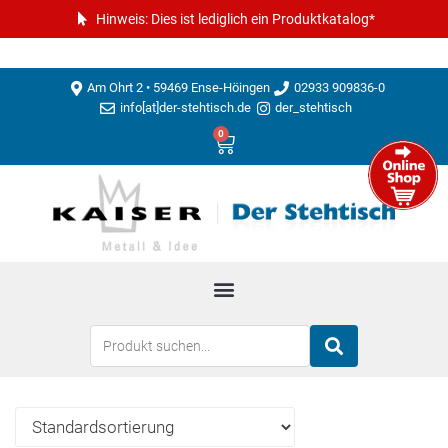
Hinweis: Dies ist lediglich ein Produktkatalog*
Am Ohrt 2 • 59469 Ense-Höingen
02933 909836-0
info[at]der-stehtisch.de
der_stehtisch
0