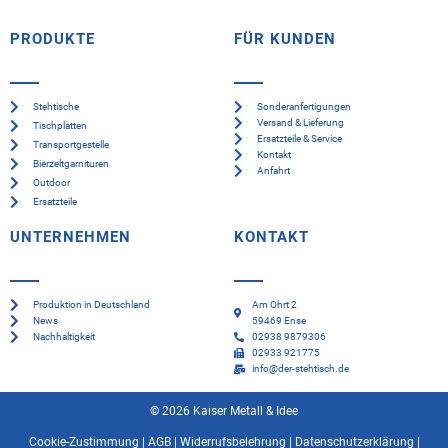
PRODUKTE
FÜR KUNDEN
Stehtische
Sonderanfertigungen
Versand & Lieferung
Tischplatten
Ersatzteile & Service
Transportgestelle
Kontakt
Bierzeltgarnituren
Anfahrt
Outdoor
Ersatzteile
UNTERNEHMEN
KONTAKT
Produktion in Deutschland
Am Ohrt 2
News
59469 Ense
Nachhaltigkeit
02938 9879306
02933 921775
info@der-stehtisch.de
© 2026 Kaiser Metall & Idee
Cookie-Zustimmung
|
AGB
|
Widerrufsbelehrung
|
Datenschutzerklärung
|