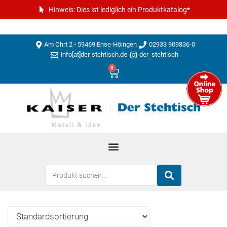
Hinweis: Dies ist lediglich ein Produktkatalog*
Am Ohrt 2 • 59469 Ense-Höingen
02933 909836-0
info[at]der-stehtisch.de
der_stehtisch
0