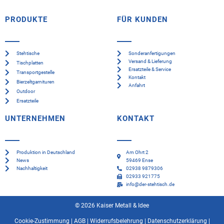
PRODUKTE
FÜR KUNDEN
Stehtische
Sonderanfertigungen
Versand & Lieferung
Tischplatten
Ersatzteile & Service
Transportgestelle
Kontakt
Bierzeltgarnituren
Anfahrt
Outdoor
Ersatzteile
UNTERNEHMEN
KONTAKT
Produktion in Deutschland
Am Ohrt 2
News
59469 Ense
Nachhaltigkeit
02938 9879306
02933 921775
info@der-stehtisch.de
© 2026 Kaiser Metall & Idee
Cookie-Zustimmung
|
AGB
|
Widerrufsbelehrung
|
Datenschutzerklärung
|