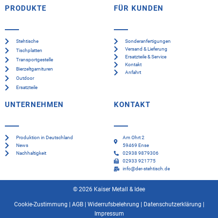
PRODUKTE
FÜR KUNDEN
Stehtische
Sonderanfertigungen
Versand & Lieferung
Tischplatten
Ersatzteile & Service
Transportgestelle
Kontakt
Bierzeltgarnituren
Anfahrt
Outdoor
Ersatzteile
UNTERNEHMEN
KONTAKT
Produktion in Deutschland
Am Ohrt 2
News
59469 Ense
Nachhaltigkeit
02938 9879306
02933 921775
info@der-stehtisch.de
© 2026 Kaiser Metall & Idee
Cookie-Zustimmung
|
AGB
|
Widerrufsbelehrung
|
Datenschutzerklärung
|
Impressum