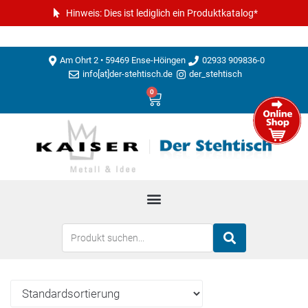
Hinweis: Dies ist lediglich ein Produktkatalog*
Am Ohrt 2 • 59469 Ense-Höingen
02933 909836-0
info[at]der-stehtisch.de
der_stehtisch
0