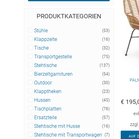
PRODUKTKATEGORIEN
Stühle
(53)
Klappzelte
(16)
Tische
(32)
Transportgestelle
(75)
Stehtische
(137)
Bierzeltgarnituren
(54)
PALM
Outdoor
(30)
Klapptheken
(23)
Hussen
(45)
€
195,
Tischplatten
(76)
ex
Ersatzteile
(57)
zzgl
Stehtische mit Husse
(16)
Stehtische mit Transportwagen
(7)
AUF 