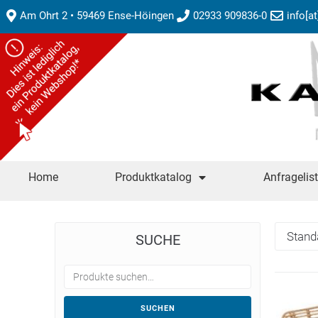
Am Ohrt 2 • 59469 Ense-Höingen
02933 909836-0
info[a
Home
Produktkatalog
Anfragelis
SUCHE
SUCHEN