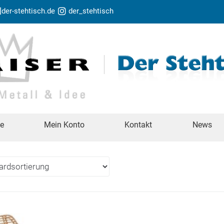
t]der-stehtisch.de
der_stehtisch
te
Mein Konto
Kontakt
News