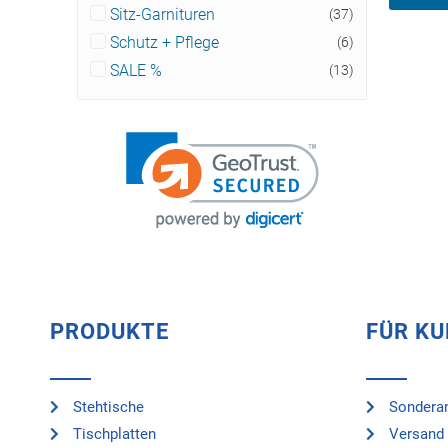
Sitz-Garnituren
(37)
Schutz + Pflege
(6)
SALE %
(13)
PRODUKTE
FÜR K
Stehtische
Sonderan
Tischplatten
Versand 