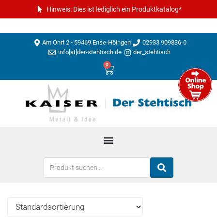
Hinweis: Dies ist lediglich ein Produktkatalog*
Am Ohrt 2 • 59469 Ense-Höingen
02933 909836-0
info[at]der-stehtisch.de
der_stehtisch
0