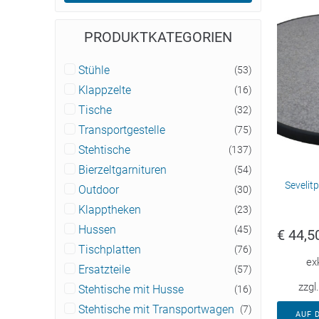
PRODUKTKATEGORIEN
Stühle
(53)
Klappzelte
(16)
Tische
(32)
Transportgestelle
(75)
Stehtische
(137)
Bierzeltgarnituren
(54)
Sevelit
Outdoor
(30)
Klapptheken
(23)
Hussen
(45)
€
44,5
Tischplatten
(76)
ex
Ersatzteile
(57)
zzgl
Stehtische mit Husse
(16)
Stehtische mit Transportwagen
(7)
AUF 