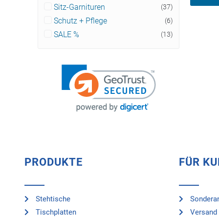
Sitz-Garnituren
(37)
Schutz + Pflege
(6)
SALE %
(13)
PRODUKTE
FÜR K
Stehtische
Sonderan
Tischplatten
Versand 