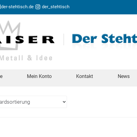
t]der-stehtisch.de
der_stehtisch
te
Mein Konto
Kontakt
News