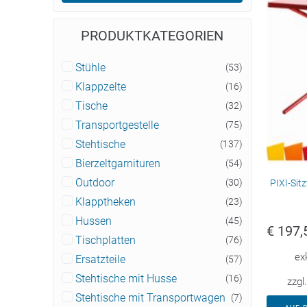
PRODUKTKATEGORIEN
Stühle
(53)
Klappzelte
(16)
Tische
(32)
Transportgestelle
(75)
Stehtische
(137)
Bierzeltgarnituren
(54)
Outdoor
(30)
PIXI-Sit
Klapptheken
(23)
Hussen
(45)
€
197,
Tischplatten
(76)
ex
Ersatzteile
(57)
Stehtische mit Husse
(16)
zzgl
Stehtische mit Transportwagen
(7)