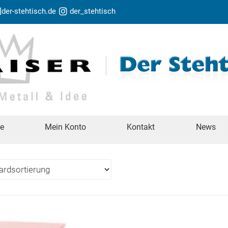
t]der-stehtisch.de
der_stehtisch
te
Mein Konto
Kontakt
News