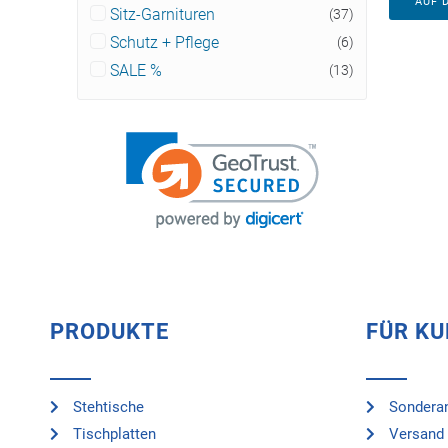
AUF 
Sitz-Garnituren
(37)
Schutz + Pflege
(6)
SALE %
(13)
PRODUKTE
FÜR K
Stehtische
Sonderan
Tischplatten
Versand 