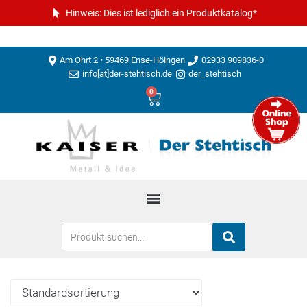
Hinweis: Dies ist lediglich ein Produktkatalog*
Am Ohrt 2 • 59469 Ense-Höingen
02933 909836-0
info[at]der-stehtisch.de
der_stehtisch
0