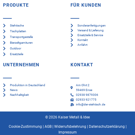
PRODUKTE
FÜR KUNDEN
Stehtische
Sonderanfertigungen
Versand & Lieferung
Tischplatten
Ersatzteile & Service
Transportgestelle
Kontakt
Bierzeltgarnituren
Anfahrt
Outdoor
Ersatzteile
UNTERNEHMEN
KONTAKT
Produktion in Deutschland
Am Ohrt 2
News
59469 Ense
Nachhaltigkeit
02938 9879306
02933 921775
info@der-stehtisch.de
© 2026 Kaiser Metall & Idee
Cookie-Zustimmung
|
AGB
|
Widerrufsbelehrung
|
Datenschutzerklärung
|
Impressum