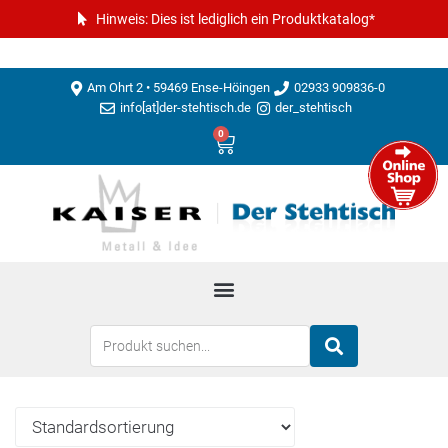
Hinweis: Dies ist lediglich ein Produktkatalog*
Am Ohrt 2 • 59469 Ense-Höingen
02933 909836-0
info[at]der-stehtisch.de
der_stehtisch
0