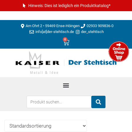
Hinweis: Dies ist lediglich ein Produktkatalog*
Am Ohrt 2 • 59469 Ense-Höingen
02933 909836-0
info[at]der-stehtisch.de
der_stehtisch
0