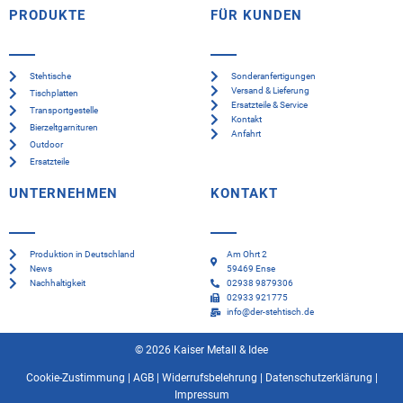
PRODUKTE
FÜR KUNDEN
Stehtische
Sonderanfertigungen
Versand & Lieferung
Tischplatten
Ersatzteile & Service
Transportgestelle
Kontakt
Bierzeltgarnituren
Anfahrt
Outdoor
Ersatzteile
UNTERNEHMEN
KONTAKT
Produktion in Deutschland
Am Ohrt 2
News
59469 Ense
Nachhaltigkeit
02938 9879306
02933 921775
info@der-stehtisch.de
© 2026 Kaiser Metall & Idee
Cookie-Zustimmung
|
AGB
|
Widerrufsbelehrung
|
Datenschutzerklärung
|
Impressum