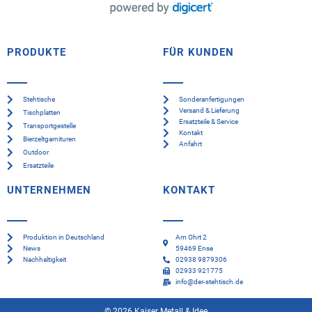
PRODUKTE
FÜR KUNDEN
Stehtische
Sonderanfertigungen
Versand & Lieferung
Tischplatten
Ersatzteile & Service
Transportgestelle
Kontakt
Bierzeltgarnituren
Anfahrt
Outdoor
Ersatzteile
UNTERNEHMEN
KONTAKT
Produktion in Deutschland
Am Ohrt 2
News
59469 Ense
Nachhaltigkeit
02938 9879306
02933 921775
info@der-stehtisch.de
© 2026 Kaiser Metall & Idee