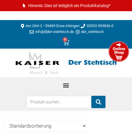
Hinweis: Dies ist lediglich ein Produktkatalog*
Am Ohrt 2 • 59469 Ense-Höingen
02933 909836-0
info[at]der-stehtisch.de
der_stehtisch
0