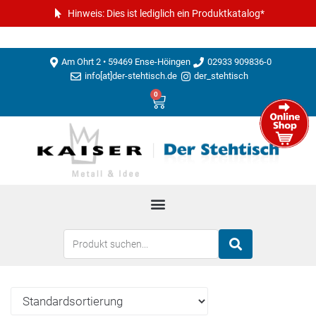
Hinweis: Dies ist lediglich ein Produktkatalog*
Am Ohrt 2 • 59469 Ense-Höingen
02933 909836-0
info[at]der-stehtisch.de
der_stehtisch
0