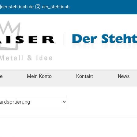
t]der-stehtisch.de
der_stehtisch
te
Mein Konto
Kontakt
News