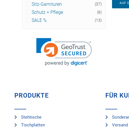
AUF 
Sitz-Garnituren
(37)
Schutz + Pflege
(6)
SALE %
(13)
PRODUKTE
FÜR K
Stehtische
Sonderan
Tischplatten
Versand 