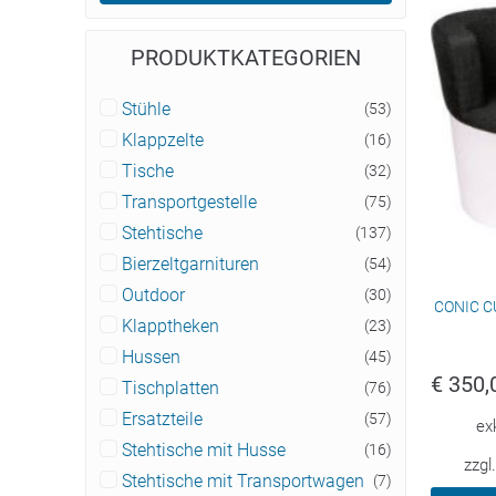
PRODUKTKATEGORIEN
Stühle
(53)
Klappzelte
(16)
Tische
(32)
Transportgestelle
(75)
Stehtische
(137)
Bierzeltgarnituren
(54)
Outdoor
(30)
CONIC CU
Klapptheken
(23)
Hussen
(45)
€
350,
Tischplatten
(76)
Ersatzteile
(57)
ex
Stehtische mit Husse
(16)
zzgl
Stehtische mit Transportwagen
(7)