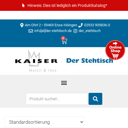
Hinweis: Dies ist lediglich ein Produktkatalog*
Am Ohrt 2 • 59469 Ense-Höingen
02933 909836-0
info[at]der-stehtisch.de
der_stehtisch
0