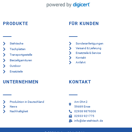
PRODUKTE
FÜR KUNDEN
Stehtische
Sonderanfertigungen
Versand & Lieferung
Tischplatten
Ersatzteile & Service
Transportgestelle
Kontakt
Bierzeltgarnituren
Anfahrt
Outdoor
Ersatzteile
UNTERNEHMEN
KONTAKT
Produktion in Deutschland
Am Ohrt 2
News
59469 Ense
Nachhaltigkeit
02938 9879306
02933 921775
info@der-stehtisch.de