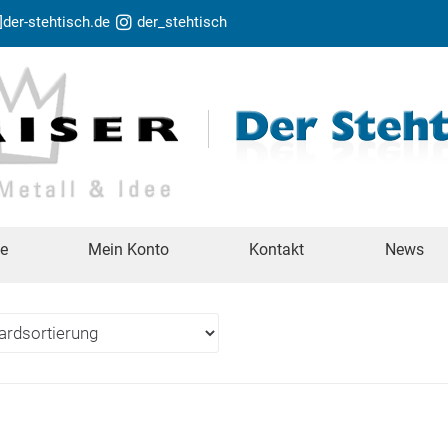
t]der-stehtisch.de
der_stehtisch
te
Mein Konto
Kontakt
News