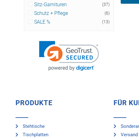
Sitz-Garnituren
(37)
Schutz + Pflege
(6)
SALE %
(13)
PRODUKTE
FÜR K
Stehtische
Sonderan
Tischplatten
Versand 