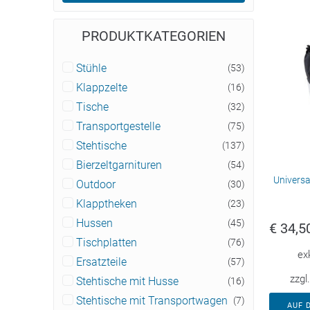
PRODUKTKATEGORIEN
Stühle
(53)
Klappzelte
(16)
Tische
(32)
Transportgestelle
(75)
Stehtische
(137)
Bierzeltgarnituren
(54)
Univers
Outdoor
(30)
Klapptheken
(23)
Hussen
(45)
€
34,5
Tischplatten
(76)
ex
Ersatzteile
(57)
zzgl
Stehtische mit Husse
(16)
Stehtische mit Transportwagen
(7)
AUF 