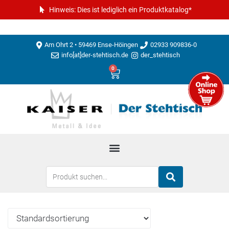
Hinweis: Dies ist lediglich ein Produktkatalog*
Am Ohrt 2 • 59469 Ense-Höingen
02933 909836-0
info[at]der-stehtisch.de
der_stehtisch
0