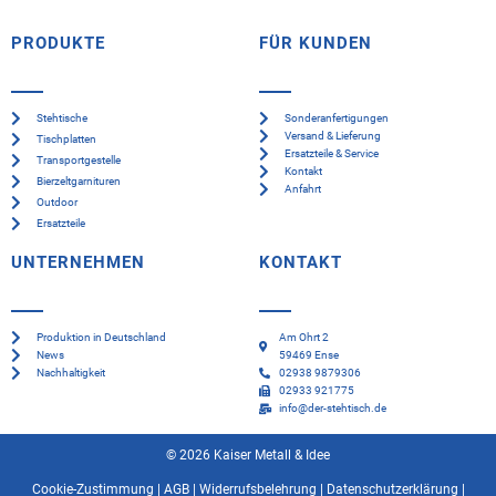
PRODUKTE
FÜR KUNDEN
Stehtische
Sonderanfertigungen
Versand & Lieferung
Tischplatten
Ersatzteile & Service
Transportgestelle
Kontakt
Bierzeltgarnituren
Anfahrt
Outdoor
Ersatzteile
UNTERNEHMEN
KONTAKT
Produktion in Deutschland
Am Ohrt 2
News
59469 Ense
Nachhaltigkeit
02938 9879306
02933 921775
info@der-stehtisch.de
© 2026 Kaiser Metall & Idee
Cookie-Zustimmung
|
AGB
|
Widerrufsbelehrung
|
Datenschutzerklärung
|