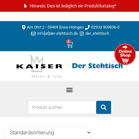
Hinweis: Dies ist lediglich ein Produktkatalog*
Am Ohrt 2 • 59469 Ense-Höingen
02933 909836-0
info[at]der-stehtisch.de
der_stehtisch
0