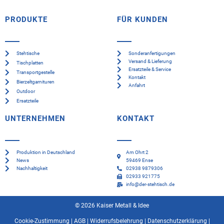
PRODUKTE
FÜR KUNDEN
Stehtische
Sonderanfertigungen
Versand & Lieferung
Tischplatten
Ersatzteile & Service
Transportgestelle
Kontakt
Bierzeltgarnituren
Anfahrt
Outdoor
Ersatzteile
UNTERNEHMEN
KONTAKT
Produktion in Deutschland
Am Ohrt 2
News
59469 Ense
Nachhaltigkeit
02938 9879306
02933 921775
info@der-stehtisch.de
© 2026 Kaiser Metall & Idee
Cookie-Zustimmung
|
AGB
|
Widerrufsbelehrung
|
Datenschutzerklärung
|