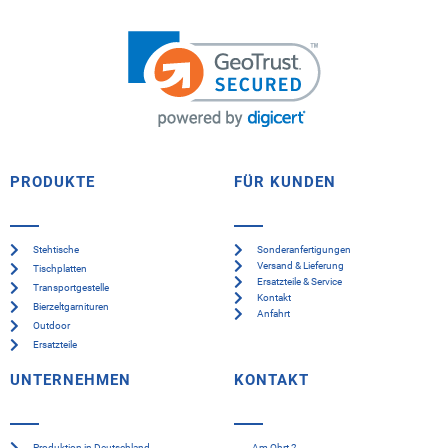
PRODUKTE
FÜR KUNDEN
Stehtische
Sonderanfertigungen
Versand & Lieferung
Tischplatten
Ersatzteile & Service
Transportgestelle
Kontakt
Bierzeltgarnituren
Anfahrt
Outdoor
Ersatzteile
UNTERNEHMEN
KONTAKT
Produktion in Deutschland
Am Ohrt 2