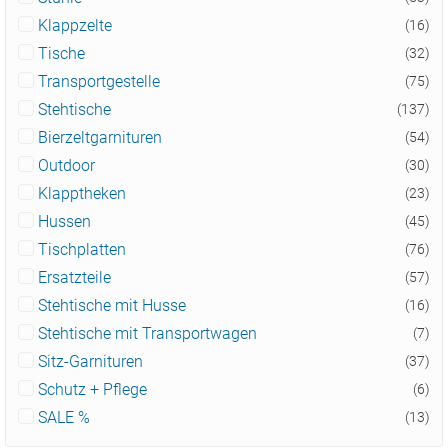
Klappzelte
(16)
Tische
(32)
Transportgestelle
(75)
Stehtische
(137)
Bierzeltgarnituren
(54)
Outdoor
(30)
Klapptheken
(23)
Hussen
(45)
Tischplatten
(76)
Ersatzteile
(57)
Stehtische mit Husse
(16)
Stehtische mit Transportwagen
(7)
Sitz-Garnituren
(37)
Schutz + Pflege
(6)
SALE %
(13)