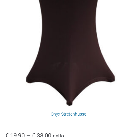
Onyx Stretchhusse
€
19,90
–
€
33,00
netto