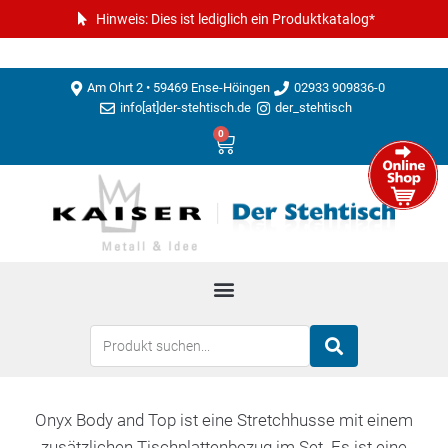
Hinweis: Dies ist lediglich ein Produktkatalog*
Am Ohrt 2 • 59469 Ense-Höingen
02933 909836-0
info[at]der-stehtisch.de
der_stehtisch
0
Onyx Body and Top ist eine Stretchhusse mit einem
zusätzlichen Tischplattenbezug im Set. Es ist eine